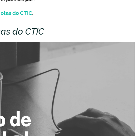
motas do CTIC
.
tas do CTIC