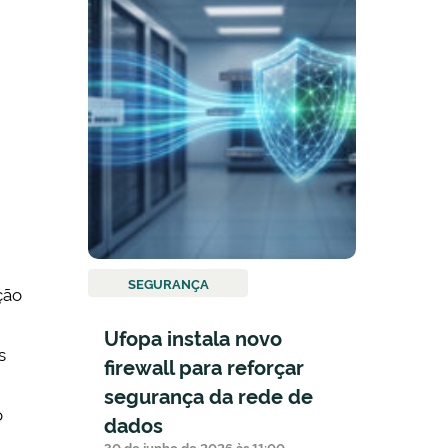
SEGURANÇA
ção
Ufopa instala novo
s
firewall para reforçar
segurança da rede de
o
dados
30 de junho de 2026 às 11:00