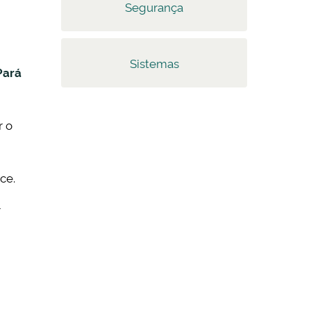
Segurança
Sistemas
Pará
r o
ce.
r