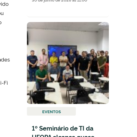
vido
ou
o
ades
i-Fi
EVENTOS
1º Seminário de TI da
UFOPA alcança quase