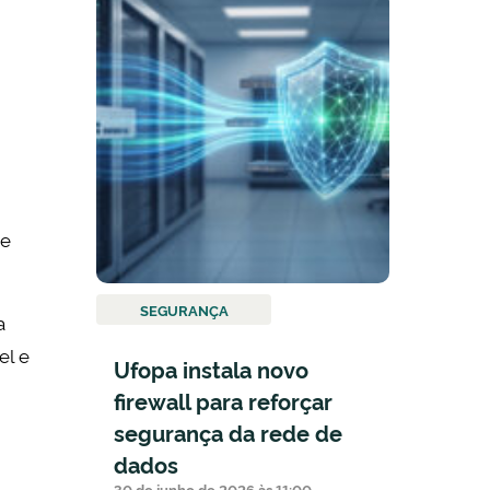
 e
SEGURANÇA
a
el e
Ufopa instala novo
firewall para reforçar
segurança da rede de
dados
30 de junho de 2026 às 11:00